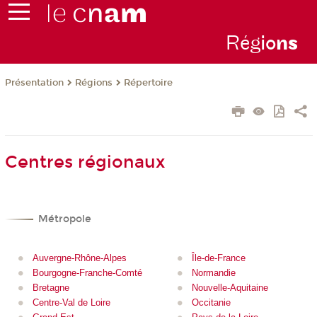
Rég
io
n
s
Présentation
Régions
Répertoire
Centres régionaux
Métropole
Auvergne-Rhône-Alpes
Île-de-France
Bourgogne-Franche-Comté
Normandie
Bretagne
Nouvelle-Aquitaine
Centre-Val de Loire
Occitanie