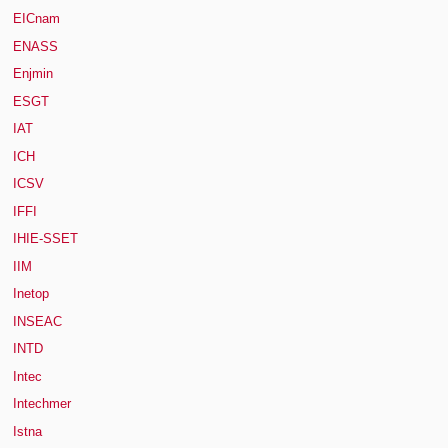
EICnam
ENASS
Enjmin
ESGT
IAT
ICH
ICSV
IFFI
IHIE-SSET
IIM
Inetop
INSEAC
INTD
Intec
Intechmer
Istna