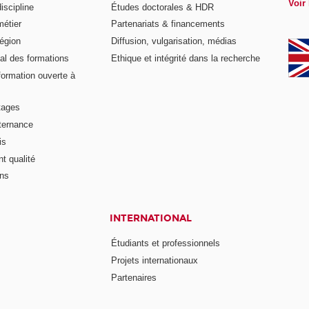
Voir 
iscipline
Études doctorales & HDR
métier
Partenariats & financements
égion
Diffusion, vulgarisation, médias
al des formations
Ethique et intégrité dans la recherche
formation ouverte à
tages
lternance
is
t qualité
ons
INTERNATIONAL
Étudiants et professionnels
Projets internationaux
Partenaires