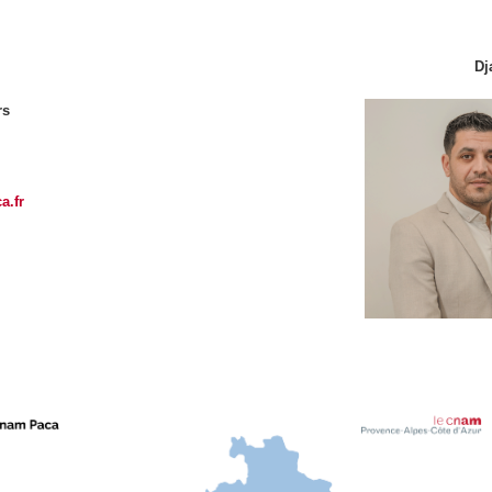
Dj
rs
a.fr