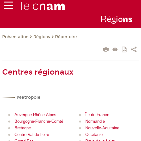
Rég
io
n
s
Présentation
Régions
Répertoire
Centres régionaux
Métropole
Auvergne-Rhône-Alpes
Île-de-France
Bourgogne-Franche-Comté
Normandie
Bretagne
Nouvelle-Aquitaine
Centre-Val de Loire
Occitanie