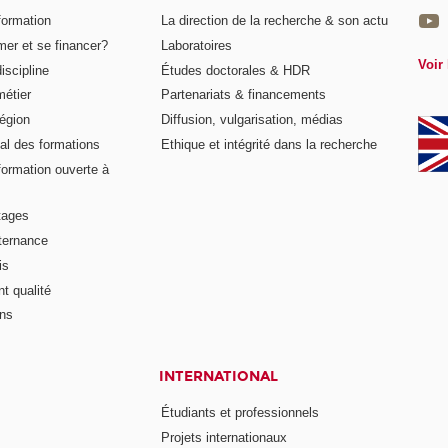
formation
La direction de la recherche & son actu
er et se financer?
Laboratoires
Voir 
iscipline
Études doctorales & HDR
métier
Partenariats & financements
égion
Diffusion, vulgarisation, médias
al des formations
Ethique et intégrité dans la recherche
formation ouverte à
tages
lternance
is
t qualité
ons
INTERNATIONAL
Étudiants et professionnels
Projets internationaux