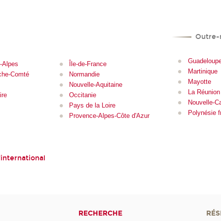
Outre-
Guadeloup
-Alpes
Île-de-France
Martinique
che-Comté
Normandie
Mayotte
Nouvelle-Aquitaine
La Réunion
ire
Occitanie
Nouvelle-C
Pays de la Loire
Polynésie f
e
Provence-Alpes-Côte d'Azur
'international
RECHERCHE
RÉS