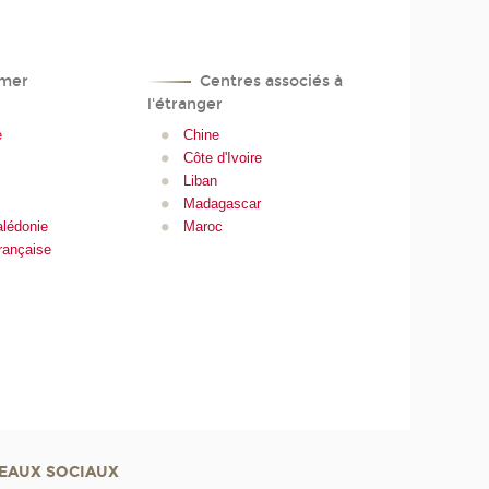
mer
Centres associés à
l'étranger
e
Chine
Côte d'Ivoire
Liban
Madagascar
alédonie
Maroc
rançaise
EAUX SOCIAUX