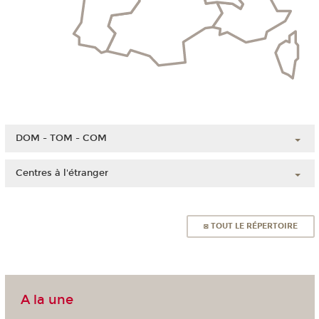
DOM - TOM - COM
Guadeloupe
Centres à l'étranger
Guyane
Chine
Martinique
Côte d'Ivoire
Mayotte
◙ TOUT LE RÉPERTOIRE
Liban
La Réunion
Madagascar
Nouvelle-Calédonie
Maroc
Polynésie française
A la une