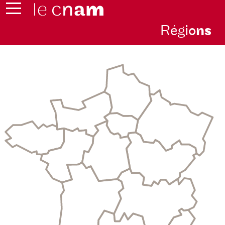
Rég
io
n
s