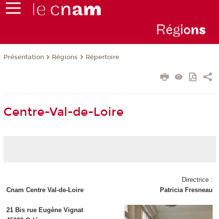
Rég
io
n
s
Présentation
Régions
Répertoire
Centre-Val-de-Loire
Directrice :
Cnam Centre Val-de-Loire
Patricia Fresneau
21 Bis rue Eugène Vignat