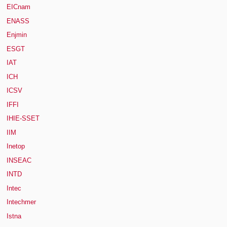
EICnam
ENASS
Enjmin
ESGT
IAT
ICH
ICSV
IFFI
IHIE-SSET
IIM
Inetop
INSEAC
INTD
Intec
Intechmer
Istna