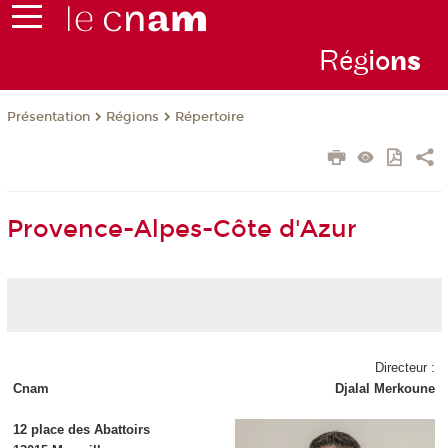
Rég
io
n
s
Présentation
Régions
Répertoire
Provence-Alpes-Côte d'Azur
Directeur :
Cnam
Djalal Merkoune
12 place des Abattoirs