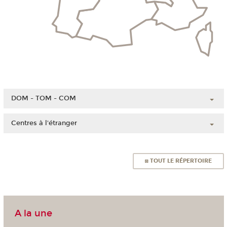
DOM - TOM - COM
Guadeloupe
Centres à l'étranger
Guyane
Chine
Martinique
Côte d'Ivoire
Mayotte
◙ TOUT LE RÉPERTOIRE
Liban
La Réunion
Madagascar
Nouvelle-Calédonie
Maroc
Polynésie française
A la une