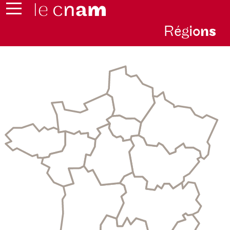
Rég
io
n
s