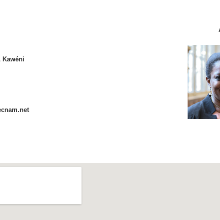
L Kawéni
ecnam.net