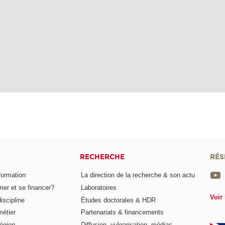
RECHERCHE
RÉS
formation
La direction de la recherche & son actu
er et se financer?
Laboratoires
Voir 
iscipline
Études doctorales & HDR
métier
Partenariats & financements
égion
Diffusion, vulgarisation, médias