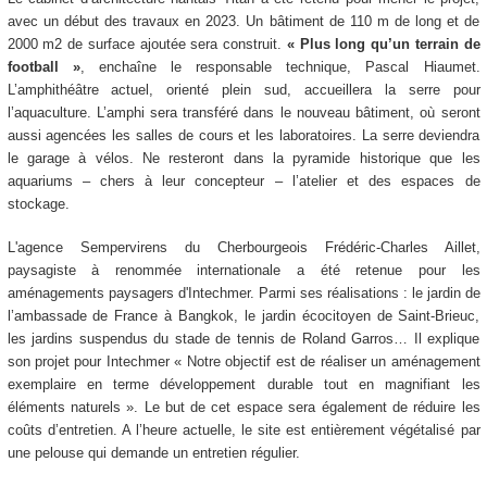
avec un début des travaux en 2023. Un bâtiment de 110 m de long et de
2000 m2 de surface ajoutée sera construit.
«
Plus long qu’un terrain de
football
»
, enchaîne le responsable technique, Pascal Hiaumet.
L’amphithéâtre actuel, orienté plein sud, accueillera la serre pour
l’aquaculture. L’amphi sera transféré dans le nouveau bâtiment, où seront
aussi agencées les salles de cours et les laboratoires. La serre deviendra
le garage à vélos. Ne resteront dans la pyramide historique que les
aquariums – chers à leur concepteur – l’atelier et des espaces de
stockage.
L'agence Sempervirens du Cherbourgeois Frédéric-Charles Aillet,
paysagiste à renommée internationale a été retenue pour les
aménagements paysagers d'Intechmer. Parmi ses réalisations : le jardin de
l’ambassade de France à Bangkok, le jardin écocitoyen de Saint-Brieuc,
les jardins suspendus du stade de tennis de Roland Garros… Il explique
son projet pour Intechmer « Notre objectif est de réaliser un aménagement
exemplaire en terme développement durable tout en magnifiant les
éléments naturels ». Le but de cet espace sera également de réduire les
coûts d’entretien. A l’heure actuelle, le site est entièrement végétalisé par
une pelouse qui demande un entretien régulier.