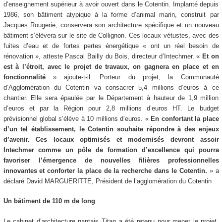
d’enseignement supérieur à avoir ouvert dans le Cotentin. Implanté depuis
1986, son bâtiment atypique à la forme d’animal marin, construit par
Jacques Rougerie, conservera son architecture spécifique et un nouveau
bâtiment s’élèvera sur le site de Collignon. Ces locaux vétustes, avec des
fuites d’eau et de fortes pertes énergétique «
ont un réel besoin de
rénovation
», atteste Pascal Bailly du Bois, directeur d’Intechmer.
«
Et on
est à l’étroit, avec le projet de travaux, on gagnera en place et en
fonctionnalité
» ajoute-t-il. Porteur du projet, la Communauté
d’Agglomération du Cotentin va consacrer 5,4 millions d’euros à ce
chantier. Elle sera épaulée par le Département à hauteur de 1,9 million
d’euros et par la Région pour 2,8 millions d’euros HT. Le budget
prévisionnel global s’élève à 10 millions d’euros.
«
En confortant la place
d’un tel établissement, le Cotentin souhaite répondre à des enjeux
d’avenir. Ces locaux optimisés et modernisés devront assoir
Intechmer comme un pôle de formation d’excellence qui pourra
favoriser l’émergence de nouvelles filières professionnelles
innovantes et conforter la place de la recherche dans le Cotentin.
» a
déclaré David MARGUERITTE, Président de l’agglomération du Cotentin
Un bâtiment de 110 m de long
Le cabinet d’architecture nantais Titan a été retenu pour mener le projet,