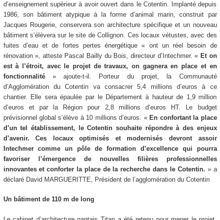
d’enseignement supérieur à avoir ouvert dans le Cotentin. Implanté depuis
1986, son bâtiment atypique à la forme d’animal marin, construit par
Jacques Rougerie, conservera son architecture spécifique et un nouveau
bâtiment s’élèvera sur le site de Collignon. Ces locaux vétustes, avec des
fuites d’eau et de fortes pertes énergétique «
ont un réel besoin de
rénovation
», atteste Pascal Bailly du Bois, directeur d’Intechmer.
«
Et on
est à l’étroit, avec le projet de travaux, on gagnera en place et en
fonctionnalité
» ajoute-t-il. Porteur du projet, la Communauté
d’Agglomération du Cotentin va consacrer 5,4 millions d’euros à ce
chantier. Elle sera épaulée par le Département à hauteur de 1,9 million
d’euros et par la Région pour 2,8 millions d’euros HT. Le budget
prévisionnel global s’élève à 10 millions d’euros.
«
En confortant la place
d’un tel établissement, le Cotentin souhaite répondre à des enjeux
d’avenir. Ces locaux optimisés et modernisés devront assoir
Intechmer comme un pôle de formation d’excellence qui pourra
favoriser l’émergence de nouvelles filières professionnelles
innovantes et conforter la place de la recherche dans le Cotentin.
» a
déclaré David MARGUERITTE, Président de l’agglomération du Cotentin
Un bâtiment de 110 m de long
Le cabinet d’architecture nantais Titan a été retenu pour mener le projet,