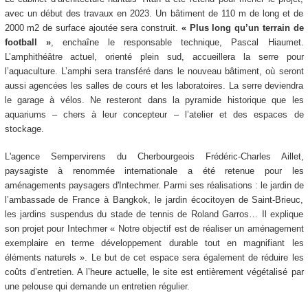
avec un début des travaux en 2023. Un bâtiment de 110 m de long et de
2000 m2 de surface ajoutée sera construit.
«
Plus long qu’un terrain de
football
»
, enchaîne le responsable technique, Pascal Hiaumet.
L’amphithéâtre actuel, orienté plein sud, accueillera la serre pour
l’aquaculture. L’amphi sera transféré dans le nouveau bâtiment, où seront
aussi agencées les salles de cours et les laboratoires. La serre deviendra
le garage à vélos. Ne resteront dans la pyramide historique que les
aquariums – chers à leur concepteur – l’atelier et des espaces de
stockage.
L'agence Sempervirens du Cherbourgeois Frédéric-Charles Aillet,
paysagiste à renommée internationale a été retenue pour les
aménagements paysagers d'Intechmer. Parmi ses réalisations : le jardin de
l’ambassade de France à Bangkok, le jardin écocitoyen de Saint-Brieuc,
les jardins suspendus du stade de tennis de Roland Garros… Il explique
son projet pour Intechmer « Notre objectif est de réaliser un aménagement
exemplaire en terme développement durable tout en magnifiant les
éléments naturels ». Le but de cet espace sera également de réduire les
coûts d’entretien. A l’heure actuelle, le site est entièrement végétalisé par
une pelouse qui demande un entretien régulier.