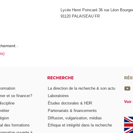
Lycée Henri Poincaré 36 rue Léon Bourge
91120 PALAISEAU FR
achement :
is)
RECHERCHE
RÉS
formation
La direction de la recherche & son actu
er et se financer?
Laboratoires
Voir 
iscipline
Études doctorales & HDR
métier
Partenariats & financements
égion
Diffusion, vulgarisation, médias
al des formations
Ethique et intégrité dans la recherche
formation ouverte à