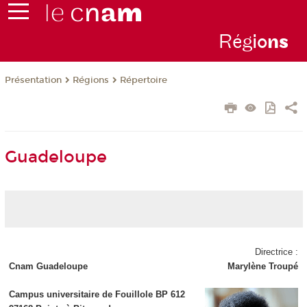
Rég
io
n
s
Présentation
Régions
Répertoire
Guadeloupe
Directrice :
Cnam Guadeloupe
Marylène Troupé
Campus universitaire de Fouillole BP 612