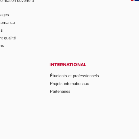
formation ouverte à
tages
lternance
is
t qualité
ons
INTERNATIONAL
Étudiants et professionnels
Projets internationaux
Partenaires