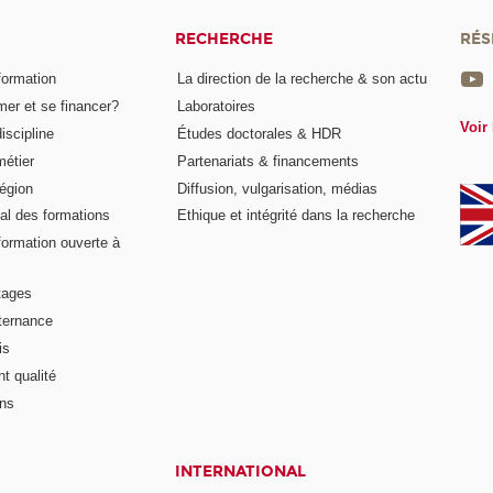
RECHERCHE
RÉS
formation
La direction de la recherche & son actu
er et se financer?
Laboratoires
Voir 
iscipline
Études doctorales & HDR
métier
Partenariats & financements
égion
Diffusion, vulgarisation, médias
al des formations
Ethique et intégrité dans la recherche
formation ouverte à
tages
lternance
is
t qualité
ons
INTERNATIONAL