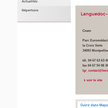
Actualités
Répertoire
Languedoc-
Cnam
Parc Euromédeci
la Croix Verte
34093 Montpellie
tél. 04 67 63 63 4
fax 04 67 54 08 3
lgr_contact@lec
voir le site