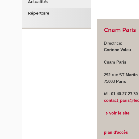
Actualités
Répertoire
Cnam Paris
Directrice:
Corinne Valeu
Cnam Paris
292 rue ST Martin
75003 Paris
tél. 01.40.27.23.30
contact_paris@le
voir le site
plan d'accès