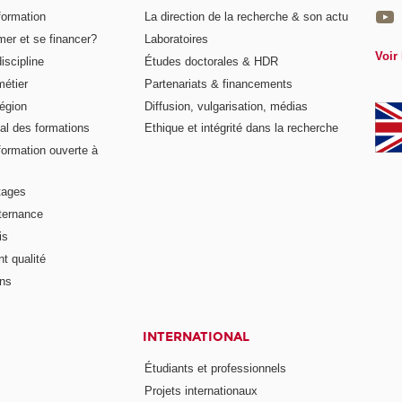
formation
La direction de la recherche & son actu
er et se financer?
Laboratoires
Voir 
iscipline
Études doctorales & HDR
métier
Partenariats & financements
égion
Diffusion, vulgarisation, médias
al des formations
Ethique et intégrité dans la recherche
formation ouverte à
tages
lternance
is
t qualité
ons
INTERNATIONAL
Étudiants et professionnels
Projets internationaux