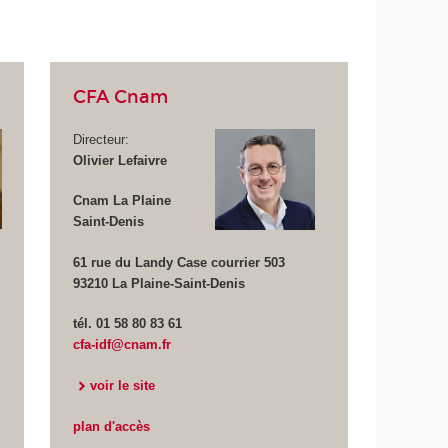
CFA Cnam
Directeur:
Olivier Lefaivre
Cnam La Plaine
Saint-Denis
61 rue du Landy Case courrier 503
93210 La Plaine-Saint-Denis
tél. 01 58 80 83 61
cfa-idf@cnam.fr
voir le site
plan d'accès